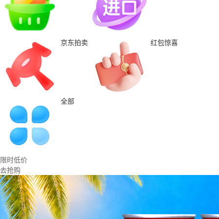
京东拍卖
红包惊喜
全部
限时低价
去抢购